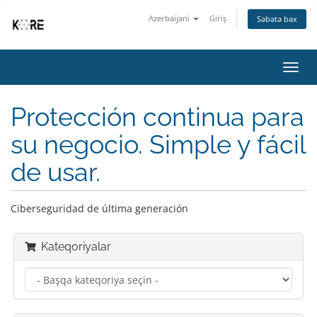
Azerbaijani
Giriş
Səbətə bax
Naviq
keçid
Protección continua para
su negocio. Simple y fácil
de usar.
Ciberseguridad de última generación
Kateqoriyalar