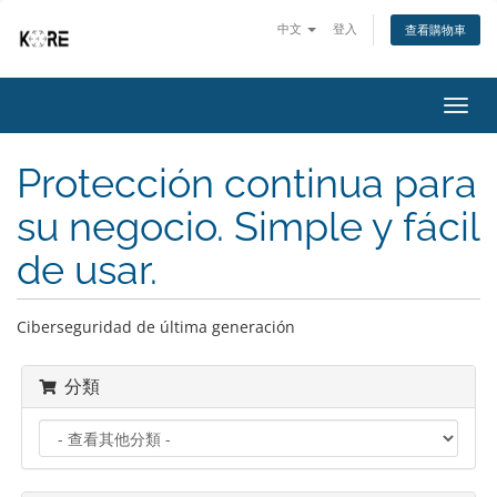
中文
登入
查看購物車
切
換
導
Protección continua para
覽
su negocio. Simple y fácil
de usar.
Ciberseguridad de última generación
分類