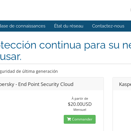
Base de connaissances
État du réseau
Contactez-nous
tección continua para su ne
usar.
guridad de última generación
ersky - End Point Security Cloud
Kaspe
À partir de
$20.00USD
Mensuel
Commander