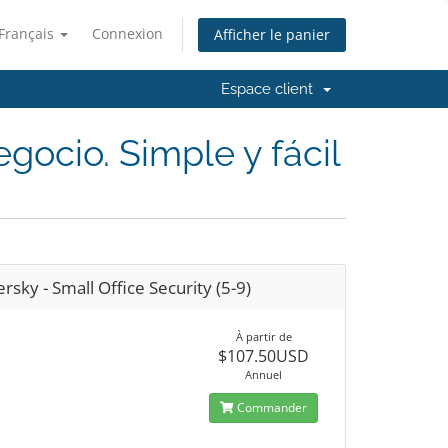
Français
Connexion
Afficher le panier
Espace client
gocio. Simple y fácil
rsky - Small Office Security (5-9)
À partir de
$107.50USD
Annuel
Commander