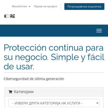
Macedonian
Најава на профил
Потрошувачка кошничка
Вклу
ја
нави
Protección continua para
su negocio. Simple y fácil
de usar.
Ciberseguridad de última generación
Категории