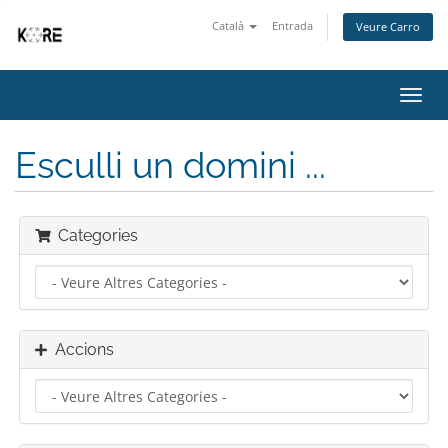
Català
Entrada
Veure Carro
Canv
la
nave
Esculli un domini ...
Categories
Accions