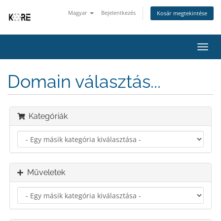
Magyar
Bejelentkezés
Kosár megtekintése
Váltá
a
navig
Domain választás...
Kategóriák
Műveletek