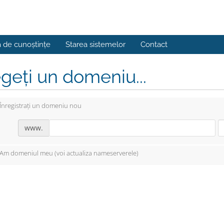
a de cunoștințe
Starea sistemelor
Contact
geți un domeniu...
Înregistrați un domeniu nou
www.
Am domeniul meu (voi actualiza nameserverele)