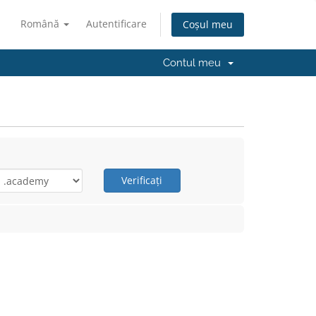
Română
Autentificare
Coșul meu
Contul meu
Verificați