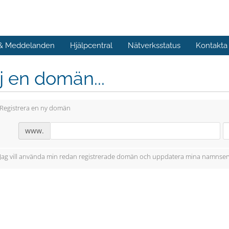
 & Meddelanden
Hjälpcentral
Nätverksstatus
Kontakta
j en domän...
Registrera en ny domän
www.
Jag vill använda min redan registrerade domän och uppdatera mina namnser